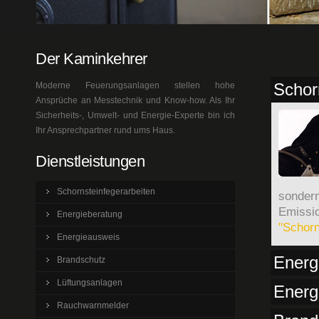
Der Kaminkehrer
Schor
Moderne Feuerungsanlagen stellen hohe
Ansprüche an Messtechnik und Know-how. Als Ihr
Sicherheits-, Umwelt- und Energie-Experte bin ich
Ihr Ansprechpartner rund ums Haus.
Dienstleistungen
Schornsteinfegerarbeiten
sondern
Emissi
Energieberatung
"Schorn
Energieausweis
Energ
Brandschutz
Lüftungsanlagen
Energ
Rauchwarnmelder