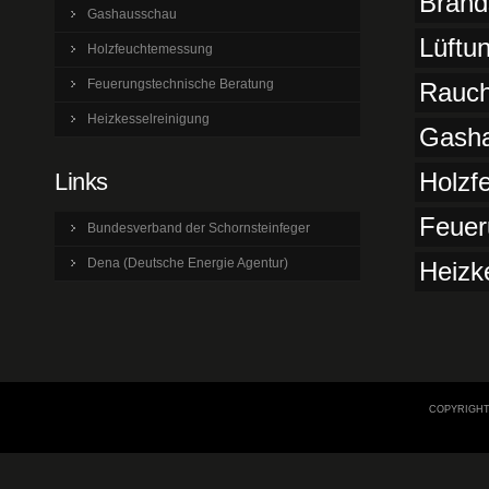
Brand
Gashausschau
Lüftu
Holzfeuchtemessung
Feuerungstechnische Beratung
Rauch
Heizkesselreinigung
Gash
Holzf
Links
Feuer
Bundesverband der Schornsteinfeger
Dena (Deutsche Energie Agentur)
Heizk
COPYRIGHT