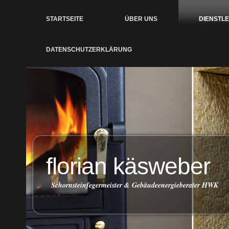
STARTSEITE
ÜBER UNS
DIENSTL
DATENSCHUTZERKLÄRUNG
florian käsweber
Schornsteinfegermeister & Gebäudeenergieberater HWK