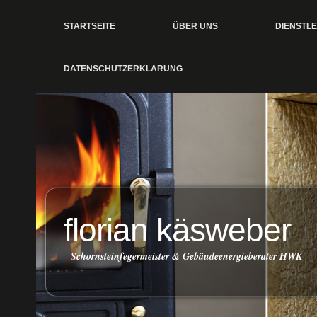
STARTSEITE
ÜBER UNS
DIENSTL
DATENSCHUTZERKLÄRUNG
florian käsweber
Schornsteinfegermeister & Gebäudeenergieberater HWK