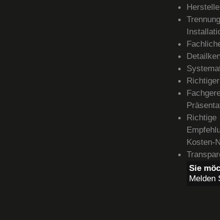
Herstell
Trennun
Installat
Fachlich
Detailke
Systemat
Richtige
Fachgere
Präsenta
Richtig
Empfehl
Kosten-N
Transpare
Sie möc
Melden S