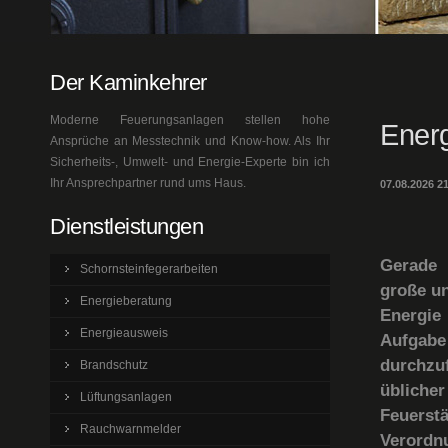
Der Kaminkehrer
Moderne Feuerungsanlagen stellen hohe
Ener
Ansprüche an Messtechnik und Know-how. Als Ihr
Sicherheits-, Umwelt- und Energie-Experte bin ich
Ihr Ansprechpartner rund ums Haus.
07.08.2026 2
Dienstleistungen
Gerade
Schornsteinfegerarbeiten
große u
Energieberatung
Energie
Energieausweis
Aufgabe
durchzuf
Brandschutz
üblich
Lüftungsanlagen
Feuerst
Rauchwarnmelder
Verordn